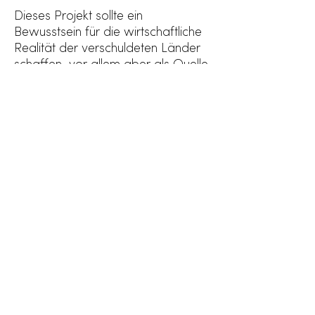
Dieses Projekt sollte ein
Bewusstsein für die wirtschaftliche
Realität der verschuldeten Länder
schaffen, vor allem aber als Quelle
der Inspiration und Motivation, um
die bevorstehenden schwierigen
Zeiten zu meistern.