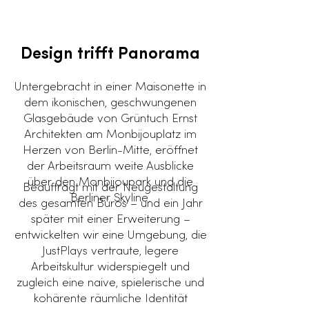
Design trifft Panorama
Untergebracht in einer Maisonette in
dem ikonischen, geschwungenen
Glasgebäude von Grüntuch Ernst
Architekten am Monbijouplatz im
Herzen von Berlin-Mitte, eröffnet
der Arbeitsraum weite Ausblicke
über den Monbijoupark und die
​​Beauftragt mit der Neugestaltung
Berliner Skyline.
des gesamten Büros – und ein Jahr
später mit einer Erweiterung –
entwickelten wir eine Umgebung, die
JustPlays vertraute, legere
Arbeitskultur widerspiegelt und
zugleich eine naive, spielerische und
kohärente räumliche Identität